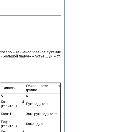
Кипозеро – каньенообразное сужение
 «Большой падун» – устье Шуи – ст.
Обязанности в
Экипажи
группе
5
6
Кат. 4
Руководитель
(капитан)
Каяк 1
Зам. руководителя
Рафт
Командир
(капитан)