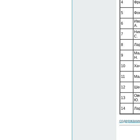
4
Фр
5
Фок
Ив
6
А.
Ни
7
С.
8
Лар
Ма
9
Н.
10
Хач
11
Мал
12
Шес
Ов
13
Ю.
14
Лар
содержани