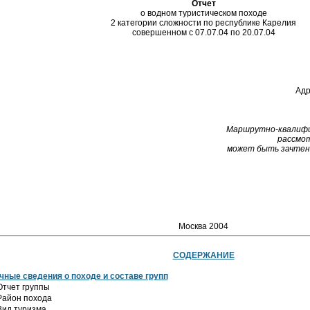
Отчет
о водном туристическом походе
2 категории сложности по республике Карелия
совершенном с 07.07.04 по 20.07.04
Адр
Маршрутно-квалифи
рассмот
может быть зачтен 
Москва 2004
СОДЕРЖАНИЕ
чные сведения о походе и составе групп
Отчет группы
Район похода
Вид туризма