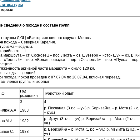
 литературы
териал
 сведения о походе и составе групп
т группы ДЮЦ «Виктория» южного округа г. Москвы
н похода – Северная Карелия.
туризма – водный.
горийность – II
а маршрута – ст. Сосновец – пос. Лехта – оз. Шуезеро – исток Шуи – оз. В. 
р. «Темный» – пор. «Белая лошадь» – пор. «Сосновый» – пор. «Пуло» – пор.
рецкое.
яжённость активной части маршрута – около 120 км.
ень воды – средний.
и похода: поход проведен с 07.07.04 по 20.07.04, включая переезд.
ав членов группы и их опыт
Год
.О.
Туристский опыт
рождения
3
4
р. Песчаная (3 к.с. – уч.) р. Беризайка – р. Мста (2 к.с.
илюк А.А
1983
– рук.)
р. Иркут (3 к.с. – уч) р. Беризайка – р. Мста (2 к.с. –
ов М.И.
1982
уч.)
р. Беризайка – р. Мста (1 к.с. – уч.) р. Мзымта (2 к.с. –
ипов С.
1988
уч.)