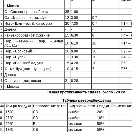
ч
м
препя
7
г. Москва -
-
-
-
-
7
Ст. Сосновец – пос. Лехта
35
1.00
-
-
7
Оз. Шуезеро – исток Шуи
12
3.00
0.7
-
07
Исток Шуи – оз. В. Кипозеро
20
7.30
0.7
П1 – 
07
Дневка
-
-
-
-
07
Каньенообразное сужение
15
6.30
8
П4 – 
Пор. «Темный», пор. «Белая
07
10
6.10
20
П14 –
лошадь»
07
Пор. «Сосновый»
20
9.00
38
П25 –
07
Пор. «Пуло»
12
3.30
20
П48 –
07
Пор. «Большой падун»
15
4.20
10
П53 –
07
Устье Шуи (пос. Шуерецкое)
10
4.15
7
П55 –
07
Дневка
-
-
-
-
07
Ст. Шуерецкое, поезд
2
0.20
-
-
07
г. Москва
-
-
-
-
Общая протяженность сплава: около 120 км.
Таблица метеонаблюдений
мя
Тем-ра воздуха
Направление ветра
Вид облачности
Осадки
Примечание
00
15ºС
СЗ
слабая
20%
-
00
21ºС
СЗ
слабая
10%
-
00
20ºС
В
сильная
50%
-
0
18ºС
СВ
сильная
50%
-