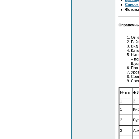
Список
Фотома
Справочные
Отче
Райо
Вид 
Кате
Нитк
– по
Шуе
Прот
Уров
Срок
Сост
№.п.п.
Ф.И
1
2
1
Кир
2
Бур
3
Арх