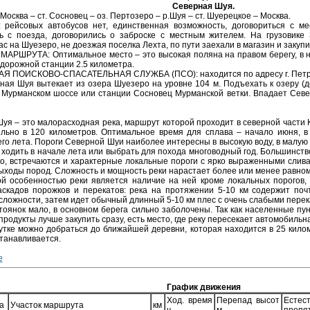
Северная Шуя.
осква – ст. Сосновец – оз. Пертозеро – р.Шуя – ст. Шуерецкое – Москва.
 рейсовых автобусов нет, единственная возможность, договориться с ме
сь с поезда, договорились о заброске с местным жителем. На грузовике
ас на Шуезеро, не доезжая поселка Лехта, по пути заехали в магазин и закуп
АРШРУТА: Оптимальное место – это высокая поляна на правом берегу, в н
дорожной станции 2.5 километра.
 ПОИСКОВО-СПАСАТЕЛЬНАЯ СЛУЖБА (ПСО): находится по адресу г. Петроза
ная Шуя вытекает из озера Шуезеро на уровне 104 м. Подъехать к озеру (д
Мурманском шоссе или станции Сосновец Мурманской ветки. Впадает Севе
уя – это малорасходная река, маршрут которой проходит в северной части 
льно в 120 километров. Оптимальное время для сплава – начало июня, 
его лета. Пороги Северной Шуи наиболее интересны в высокую воду, в малую
ходить в начале лета или выбрать для похода многоводный год. Большинст
ко, встречаются и характерные локальные пороги с ярко выраженными слив
ыходы пород. Сложность и мощность реки нарастает более или менее равно
й особенностью реки является наличие на ней кроме локальных порогов,
аскадов порожков и перекатов: река на протяжении 5-10 км содержит по
сложности, затем идет обычный длинный 5-10 км плес с очень слабыми перек
тоянок мало, в основном берега сильно заболочены. Так как населенные пун
продукты лучше закупить сразу, есть место, где реку пересекает автомобильн
утке можно добраться до ближайшей деревни, которая находится в 25 килом
станавливается.
е
График движения
Ход. время
Перепад высот
Естест
а
Участок маршрута
км