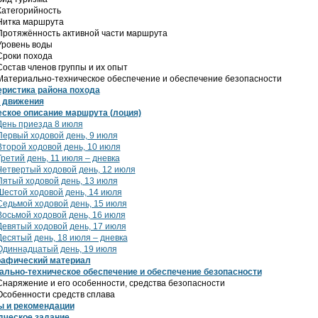
Категорийность
Нитка маршрута
Протяжённость активной части маршрута
Уровень воды
Сроки похода
Состав членов группы и их опыт
Материально-техническое обеспечение и обеспечение безопасности
еристика района похода
 движения
еское описание маршрута (лоция)
День приезда 8 июля
Первый ходовой день, 9 июля
Второй ходовой день, 10 июля
Третий день, 11 июля – дневка
Четвертый ходовой день, 12 июля
Пятый ходовой день, 13 июля
Шестой ходовой день, 14 июля
Седьмой ходовой день, 15 июля
Восьмой ходовой день, 16 июля
Девятый ходовой день, 17 июля
Десятый день, 18 июля – дневка
Одиннадцатый день, 19 июля
рафический материал
ально-техническое обеспечение и обеспечение безопасности
Снаряжение и его особенности, средства безопасности
Особенности средств сплава
 и рекомендации
дческое задание