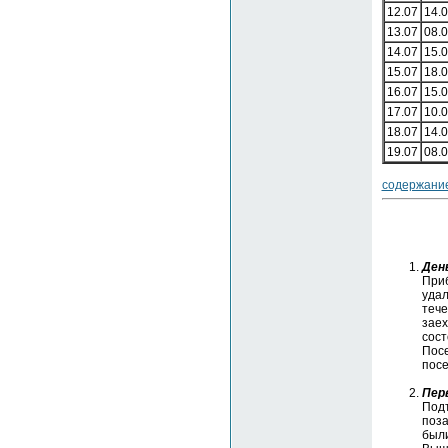
12.07
14.
13.07
08.
14.07
15.
15.07
18.
16.07
15.
17.07
10.
18.07
14.
19.07
08.
содержани
День
Приб
удал
тече
заех
сост
Посе
посе
Перв
Подъ
поза
были