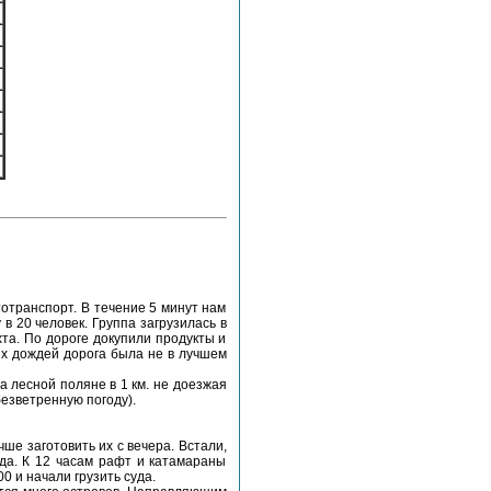
тотранспорт. В течение 5 минут нам
в 20 человек. Группа загрузилась в
та. По дороге докупили продукты и
ых дождей дорога была не в лучшем
 лесной поляне в 1 км. не доезжая
безветренную погоду).
чше заготовить их с вечера. Встали,
уда. К 12 часам рафт и катамараны
 и начали грузить суда.