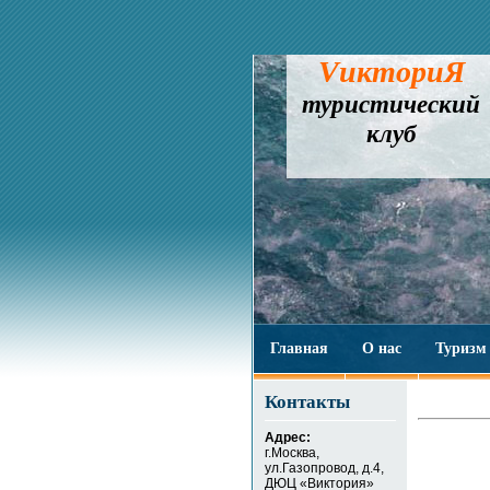
VикториЯ
туристический
клуб
Главная
О нас
Туризм
Контакты
Адрес:
г.Москва,
ул.Газопровод, д.4,
ДЮЦ «Виктория»