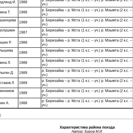
р. Беризайка – р. Мста (1 к.с. – уч.) р. Мзымта (2 к.с. –
идлянд И.
1988
уч.)
р. Беризайка – р. Мста (1 к.с. – уч.) р. Мзымта (2 к.с. –
ина Т.
1988
уч.)
ашенцева
р. Беризайка – р. Мста (1 к.с. – уч.) р. Мзымта (2 к.с. –
1989
уч.)
колушкин
р. Беризайка – р. Мста (1 к.с. – уч.) р. Мзымта (2 к.с. –
1987
уч.)
р. Беризайка – р. Мста (1 к.с. – уч.) р. Мзымта (2 к.с. –
шин Р.
1988
уч.)
лышева
р. Беризайка – р. Мста (1 к.с. – уч.) р. Мзымта (2 к.с. –
1989
уч.)
р. Беризайка – р. Мста (1 к.с. – уч.) р. Мзымта (2 к.с. –
ина Л.
1988
уч.)
р. Беризайка – р. Мста (1 к.с. – уч.) р. Мзымта (2 к.с. –
ыгин Д.
1989
уч.)
р. Беризайка – р. Мста (1 к.с. – уч.) р. Мзымта (2 к.с. –
таков Л.
1989
уч.)
чинников
р. Беризайка – р. Мста (1 к.с. – уч.) р. Мзымта (2 к.с. –
1989
уч.)
р. Беризайка – р. Мста (1 к.с. – уч.) р. Мзымта (2 к.с. –
ин А.
1988
уч.)
е
Характеристика района похода
Автор: Буров М.И.