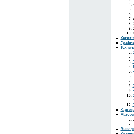
Характ
График
Технич
Картог
Матери
Выводы
Краеве