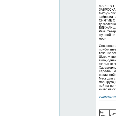
МАРШРУТ: М
ЗАБРОСКА:
выгрузили
забросил н
СНЯТИЕ С М
до железно
БЛИЖАЙШАЯ
Река Север
Пушной на 
моря.
Северная Ш
приблизите
течение вс
Шую лучше 
типа, одна
скальные в
Характерно
Карелии, к
различной 
Мест для с
маршрута, 
ней на поп
никто не о
содержани
№
Дат