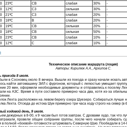
00
23ºС
СВ
слабая
30%
-
00
12ºС
СЗ
сильная
30%
-
00
21ºС
СЗ
слабая
20%
-
00
18ºС
В
слабая
20%
-
00
19ºС
СВ
сильная
20%
-
00
18ºС
СВ
сильная
50%
-
00
23ºС
СВ
слабая
10%
-
00
12ºС
С
слабая
10%
-
е
Техническое описание маршрута (лоция)
Авторы: Кирилюк А.А., Архипов С.
 приезда 8 июля.
ыли в Сосновец около 8 вечера. Вышли из поезда и сразу начали искать ав
ось найти автомашину ЗИЛ с фургоном, который с легкостью умещает группу 
ние 20 мин, оформили необходимые документы и отправились к поселку Лех
али на АЗС. Время в пути составило примерно часа два, хотя из-за обильн
оянии.
лок Лехта расположен на левом берегу озера Шуезеро. Собираться лучше на
лка Лехта. Отсюда до истока Шуи примерно три часа ходу строго на север (в 
ый ходовой день, 9 июля.
ем дежурных в 8-00, к 9 часам был готов завтрак. С дровами худо, так что лу
втракали, провели общее собрание группы, после чего начали собирать с
 в полной «боевой» готовности штурмовать Северную Шую. Пообедали в 14-00