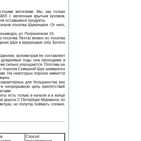
стными жителями. Мы, как только
 ЗИЛ с железным крытым кузовом,
или оставшиеся продукты.
ачале поселка Шуерецкое. От него,
водск, ул. Пограничная 19.
о поселка Лехта) можно из поселка
рная Шуя в Шуерецкую губу Белого
Карелии, километраж ее составляет
в дождливые годы она проходима в
 же сильно упрощаются. Поэтому на
во порогов Северной Шуи шиверного
ами. На некоторых порогах имеются
мерно.
 характерных для большинства рек
чти непрерывную цепь препятствий
атами.
кты есть только в начале и в конце
ая дорога С.Петербург-Мурманск, по
етрах, но попутку поймать сложно,
в.
Способ