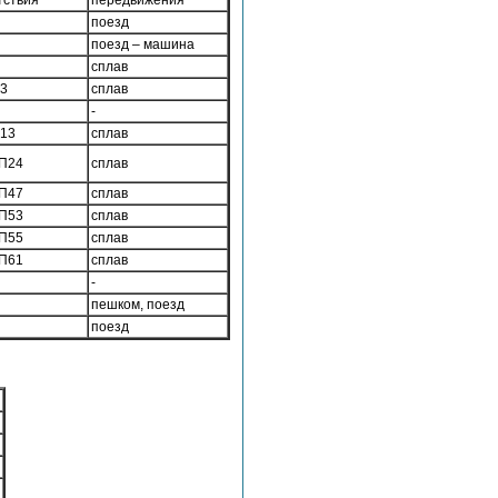
тствия
передвижения
поезд
поезд – машина
сплав
П3
сплав
-
П13
сплав
 П24
сплав
 П47
сплав
 П53
сплав
 П55
сплав
 П61
сплав
-
пешком, поезд
поезд